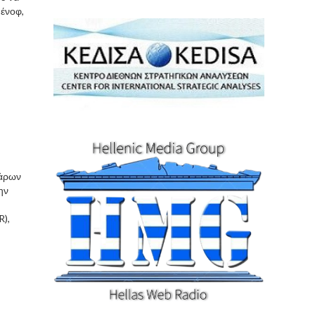
Νένοφ,
βάρων
ην
R),