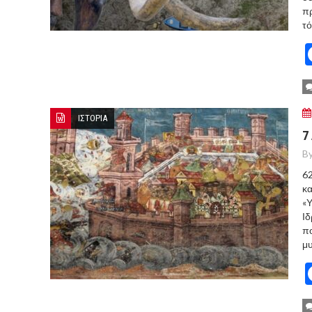
πρ
τό
ΙΣΤΟΡΙΑ
7
By
62
κα
«Υ
Ιδ
πο
μυ