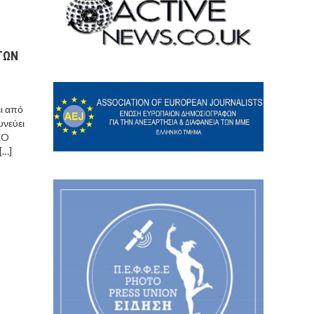
ΓΩΝ
ι από
υνεύει
RO
[…]
Ι