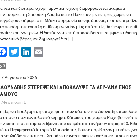
α νέα και ιδιαίτερα ισχυρή αμυντική σχέση διαμορφώνεται ανάμεσα
ην Τουρκία, τη Σαουδική Αραβία και το Πακιστάν, με τις τρεις χώρες να
ογράφουν σήμερα στη Μέκκα συμφωνία κοινής άμυνας, η οποία προβλέ
ι οποιαδήποτε ένοπλη επίθεση εναντίον μίας από αυτές θα θεωρείται επ
αντίον και των τριών. Η διατύπωση αυτή προσδίδει στη συμφωνία ιδιαίτε
ωπολιτικό βάρος και δημιουργεί ένα […]
Facebook
Twitter
LinkedIn
Email
0
7 Αυγούστου 2026
 ΔΟΥΝΑΒΗΣ ΣΤΕΡΕΨΕ ΚΑΙ ΑΠΟΚΑΛΥΨΕ ΤΑ ΛΕΙΨΑΝΑ ΕΝΟΣ
ΑΜΟΥΘ
:
Newsroom 1
τη βόρεια Βουλγαρία, η υποχώρηση των υδάτων του Δούναβη αποκάλυψ
α σπάνιο παλαιοντολογικό εύρημα. Κάτοικος του χωριού Ριάχοβο εντόπι
ην κοίτη του ποταμού λείψανα που εκτιμάται ότι ανήκουν σε μαμούθ. Ειδι
ό το Περιφερειακό Ιστορικό Μουσείο της Ρούσε παρέλαβαν μια κάτω γνά
ο χαυλιόδοντες και ένα πλευρό για εργαστηριακές αναλύσεις, προκειμέν