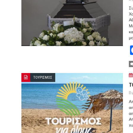
Συ
Χα
Αθ
Με
κα
μο
ΤΟΥΡΙΣΜΟΣ
Τ
By
Απ
αι
αι
ΑΦ
πο