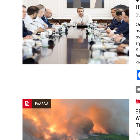
Π
By
Οι
αν
αγ
τη
Κ
δι
κι
ΕΛΛΑΔΑ
Ξ
Δ
Τ
By