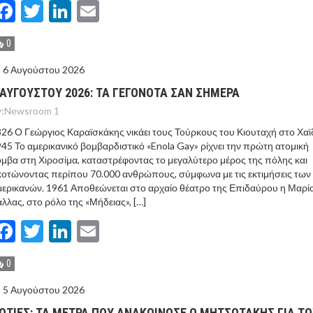
Facebook
Twitter
LinkedIn
Email
0
6 Αυγούστου 2026
 ΑΥΓΟΥΣΤΟΥ 2026: ΤΑ ΓΕΓΟΝΟΤΑ ΣΑΝ ΣΗΜΕΡΑ
:
Newsroom 1
26 Ο Γεώργιος Καραϊσκάκης νικάει τους Τούρκους του Κιουταχή στο Χαϊ
45 Το αμερικανικό βομβαρδιστικό «Enola Gay» ρίχνει την πρώτη ατομική
μβα στη Χιροσίμα, καταστρέφοντας το μεγαλύτερο μέρος της πόλης και
οτώνοντας περίπου 70.000 ανθρώπους, σύμφωνα με τις εκτιμήσεις των
ερικανών. 1961 Αποθεώνεται στο αρχαίο θέατρο της Επιδαύρου η Μαρί
λλας, στο ρόλο της «Μήδειας», […]
Facebook
Twitter
LinkedIn
Email
0
5 Αυγούστου 2026
ΩΤΙΕΣ: ΤΑ ΜΕΤΡΑ ΠΟΥ ΑΝΑΚΟΙΝΩΣΕ Ο ΜΗΤΣΟΤΑΚΗΣ ΓΙΑ Τ