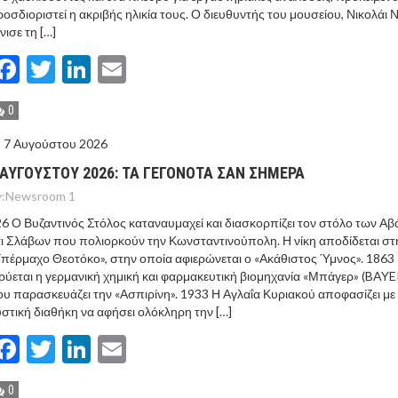
οσδιοριστεί η ακριβής ηλικία τους. Ο διευθυντής του μουσείου, Νικολάι 
νισε τη […]
Facebook
Twitter
LinkedIn
Email
0
7 Αυγούστου 2026
 ΑΥΓΟΥΣΤΟΥ 2026: ΤΑ ΓΕΓΟΝΟΤΑ ΣΑΝ ΣΗΜΕΡΑ
:
Newsroom 1
6 Ο Βυζαντινός Στόλος καταναυμαχεί και διασκορπίζει τον στόλο των Α
ι Σλάβων που πολιορκούν την Κωνσταντινούπολη. Η νίκη αποδίδεται στ
πέρμαχο Θεοτόκο», στην οποία αφιερώνεται ο «Ακάθιστος Ύμνος». 1863
ρύεται η γερμανική χημική και φαρμακευτική βιομηχανία «Μπάγερ» (BAYE
υ παρασκευάζει την «Ασπιρίνη». 1933 Η Αγλαΐα Κυριακού αποφασίζει με
στική διαθήκη να αφήσει ολόκληρη την […]
Facebook
Twitter
LinkedIn
Email
0