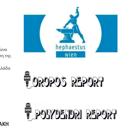
λώνα
ση της
Ελλάδα
ΛΑΚΗ