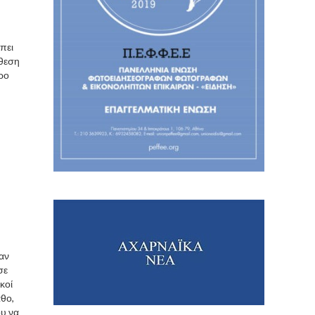
πει
ίθεση
ρο
αν
σε
κοί
θο,
ου να