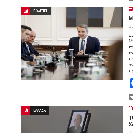
ΠΟΛΙΤΙΚΗ
Μ
By
Σ
Μη
πρ
το
πα
αν
πρ
ΕΛΛΑΔΑ
Τ
Χ
By