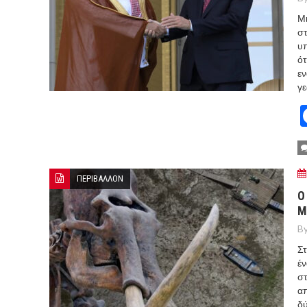
Μι
στ
υπ
ότ
εν
γε
ΠΕΡΙΒΑΛΛΟΝ
Ο
Μ
By
Σ
έν
στ
απ
δύ