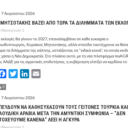
ΙΣ ΠΥΡΟΠΛΗΚΤΕΣ ΠΕΡΙΟΧΕΣ ΤΗΣ ΔΥΤΙΚΗΣ ΑΤΤΙΚΗΣ – ΣΤΟ
7 Αυγούστου 2026
ΕΛΟΣ ΤΟΥΡΝΑΣ
 ΜΗΤΣΟΤΑΚΗΣ ΒΑΖΕΙ ΑΠΟ ΤΩΡΑ ΤΑ ΔΙΛΗΜΜΑΤΑ ΤΩΝ ΕΚΛΟ
:
Newsroom 1
 εκλογές θα γίνουν το 2027, επαναλαμβάνει σε κάθε ευκαιρία ο
ωθυπουργός, Κυριάκος Μητσοτάκης, αλλά σπεύδει ταυτόχρονα να θέσε
ρα τα διλήμματα της κάλπης, εστιάζοντας σε “ειδικά κοινά”, τα οποία κινδ
 χάσει η Νέα Δημοκρατία. Στο πλαίσιο αυτό, με τη νέα πλατφόρμα myAG
ς ΑΑΔΕ για τις αγροτικές επιδοτήσεις, η κυβέρνηση ελπίζει να κερδίσει το 
Facebook
Twitter
LinkedIn
Email
0
7 Αυγούστου 2026
ΠΕΥΔΟΥΝ ΝΑ ΚΑΘΗΣΥΧΑΣΟΥΝ ΤΟΥΣ ΓΕΙΤΟΝΕΣ ΤΟΥΡΚΙΑ ΚΑ
ΑΟΥΔΙΚΗ ΑΡΑΒΙΑ ΜΕΤΑ ΤΗΝ ΑΜΥΝΤΙΚΗ ΣΥΜΦΩΝΙΑ – “ΔΕΝ
ΤΟΧΕΥΟΥΜΕ ΚΑΝΕΝΑ” ΛΕΕΙ Η ΑΓΚΥΡΑ
:
Newsroom 1