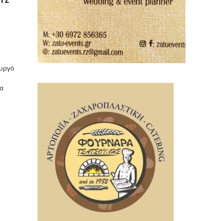
ουργό
θα