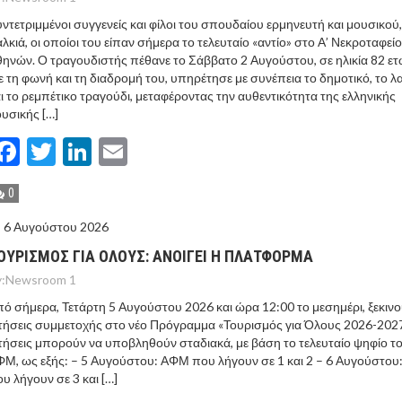
ντετριμμένοι συγγενείς και φίλοι του σπουδαίου ερμηνευτή και μουσικού
λκιά, οι οποίοι του είπαν σήμερα το τελευταίο «αντίο» στο Α’ Νεκροταφείο
ηνών. Ο τραγουδιστής πέθανε το Σάββατο 2 Αυγούστου, σε ηλικία 82 ετ
 τη φωνή και τη διαδρομή του, υπηρέτησε με συνέπεια το δημοτικό, το λ
ι το ρεμπέτικο τραγούδι, μεταφέροντας την αυθεντικότητα της ελληνικής
υσικής […]
Facebook
Twitter
LinkedIn
Email
0
6 Αυγούστου 2026
ΟΥΡΙΣΜΟΣ ΓΙΑ ΟΛΟΥΣ: ΑΝΟΙΓΕΙ Η ΠΛΑΤΦΟΡΜΑ
:
Newsroom 1
ό σήμερα, Τετάρτη 5 Αυγούστου 2026 και ώρα 12:00 το μεσημέρι, ξεκινο
τήσεις συμμετοχής στο νέο Πρόγραμμα «Τουρισμός για Όλους 2026-2027
τήσεις μπορούν να υποβληθούν σταδιακά, με βάση το τελευταίο ψηφίο τ
Μ, ως εξής: – 5 Αυγούστου: ΑΦΜ που λήγουν σε 1 και 2 – 6 Αυγούστο
υ λήγουν σε 3 και […]