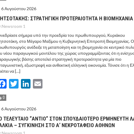
6 Αυγούστου 2026
ΗΤΣΟΤΑΚΗΣ: ΣΤΡΑΤΗΓΙΚΗ ΠΡΟΤΕΡΑΙΟΤΗΤΑ Η ΒΙΟΜΗΧΑΝΙΑ
:
Newsroom 1
υνεδρίασε σήμερα υπό την προεδρία του πρωθυπουργού, Κυριάκου
τσοτάκη, στο Μέγαρο Μαξίμου η Κυβερνητική Επιτροπή Βιομηχανίας. Ο
ωθυπουργός ανέδειξε τη μεταποίηση και τη βιομηχανία σε κεντρικό πυ
υ νέου παραγωγικού μοντέλου της χώρας υπογραμμίζοντας ότι η ενίσχυ
ραγωγικής βάσης αποτελεί στρατηγική προτεραιότητα για μία πιο
ταγωνιστική, εξωστρεφή και ανθεκτική ελληνική οικονομία. Τόνισε ότι η 
έπει να […]
Facebook
Twitter
LinkedIn
Email
0
6 Αυγούστου 2026
Ο ΤΕΛΕΥΤΑΙΟ “ΑΝΤΙΟ” ΣΤΟΝ ΣΠΟΥΔΑΙΟΤΕΡΟ ΕΡΜΗΝΕΥΤΗ 
ΑΛΚΙΑ – ΣΥΓΚΙΝΗΣΗ ΣΤΟ Α’ ΝΕΚΡΟΤΑΦΕΙΟ ΑΘΗΝΩΝ
:
Newsroom 1