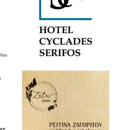
δάρι.
α
ΟΥΣ