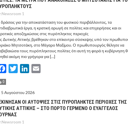
ΥΡΟΠΛΗΚΤΟΥΣ
:
Newsroom 1
 δράσεις για την αποκατάσταση του φυσικού περιβάλλοντος, τα
τιδιαβρωτικά έργα, η κρατική αρωγή σε πολίτες και επιχειρήσεις και οι
ροτικές αποζημιώσεις στις πυρόπληκτες περιοχές
ς Δυτικής Αττικής βρέθηκαν στο επίκεντρο σύσκεψης υπό τον πρωθυπ
υριάκο Μητσοτάκη, στο Μέγαρο Μαξίμου. Ο πρωθυπουργός θέλησε να
αβεβαιώσει τους πυρόπληκτους πολίτες ότι αυτή τη φορά η κυβέρνηση 
νηθεί ακόμη πιο γρήγορα για […]
Facebook
Twitter
LinkedIn
Email
0
5 Αυγούστου 2026
ΕΚΙΝΗΣΑΝ ΟΙ ΑΥΤΟΨΙΕΣ ΣΤΙΣ ΠΥΡΟΠΛΗΚΤΕΣ ΠΕΡΙΟΧΕΣ ΤΗΣ
ΥΤΙΚΗΣ ΑΤΤΙΚΗΣ – ΣΤΟ ΠΟΡΤΟ ΓΕΡΜΕΝΟ Ο ΕΥΑΓΓΕΛΟΣ
ΟΥΡΝΑΣ
:
Newsroom 1