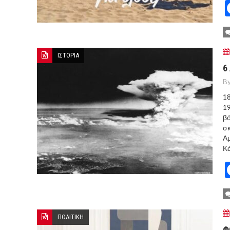
ΙΣΤΟΡΙΑ
6
By
18
19
βό
σκ
Αμ
Κά
ΠΟΛΙΤΙΚΗ
Φ