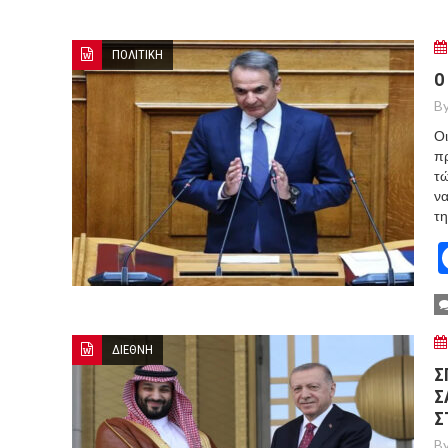
ΞΕΚΙΝΗΣΑΝ ΟΙ ΑΥΤΟΨΙΕΣ ΣΤ
ΠΟΡΤΟ ΓΕΡΜΕΝΟ Ο ΕΥΑΓΓ
ΠΟΛΙΤΙΚΗ
Ο
By
Οι
πρ
τώ
να
τη
ΔΙΕΘΝΗ
Σ
Σ
Σ
By