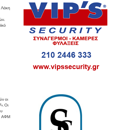
, Λάκη
ών.
αϊκό
ύν οι
». Οι
ου
υ: ΑΦΜ